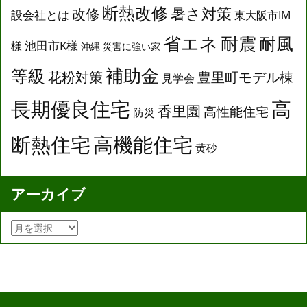
断熱改修
暑さ対策
改修
設会社とは
東大阪市IM
省エネ
耐震
耐風
池田市K様
様
沖縄
災害に強い家
補助金
等級
花粉対策
豊里町モデル棟
見学会
長期優良住宅
高
香里園
高性能住宅
防災
断熱住宅
高機能住宅
黄砂
アーカイブ