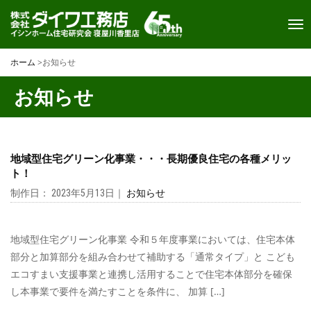
Toggl
navi
ホーム
>
お知らせ
お知らせ
地域型住宅グリーン化事業・・・長期優良住宅の各種メリッ
ト！
制作日： 2023年5月13日｜
お知らせ
地域型住宅グリーン化事業 令和５年度事業においては、住宅本体
部分と加算部分を組み合わせて補助する「通常タイプ」と こども
エコすまい支援事業と連携し活用することで住宅本体部分を確保
し本事業で要件を満たすことを条件に、 加算 […]