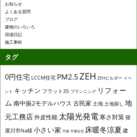
お知らせ
よくある質問
ブログ
建物のいろいろ
現場日記
施工事例
タグ
ZEH
0円住宅
PM2.5
LCCM住宅
ZEHビルダー
イベ
リフォー
キッチン
フラット35
プランニング
ント
ム
地
南中振2モデルハウス
古民家
土地
土地探し
太陽光発電
元工務店
寒さ対策
外皮性能
寝
床暖冬涼夏
小さい家
屋川市Na様
建
平屋
平屋住宅