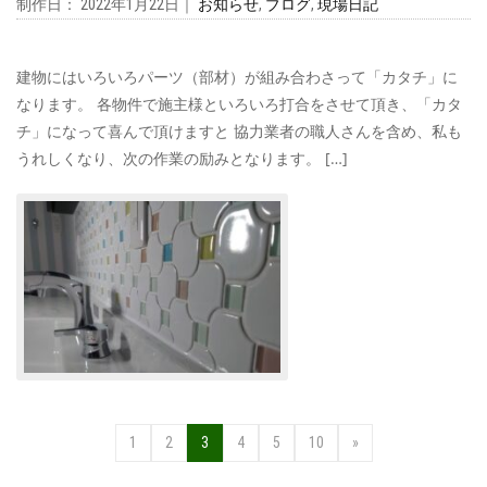
制作日： 2022年1月22日｜
お知らせ
,
ブログ
,
現場日記
建物にはいろいろパーツ（部材）が組み合わさって「カタチ」に
なります。 各物件で施主様といろいろ打合をさせて頂き、「カタ
チ」になって喜んで頂けますと 協力業者の職人さんを含め、私も
うれしくなり、次の作業の励みとなります。 […]
1
2
3
4
5
10
»