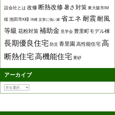
断熱改修
暑さ対策
改修
設会社とは
東大阪市IM
省エネ
耐震
耐風
池田市K様
様
沖縄
災害に強い家
補助金
等級
花粉対策
豊里町モデル棟
見学会
長期優良住宅
高
香里園
高性能住宅
防災
断熱住宅
高機能住宅
黄砂
アーカイブ