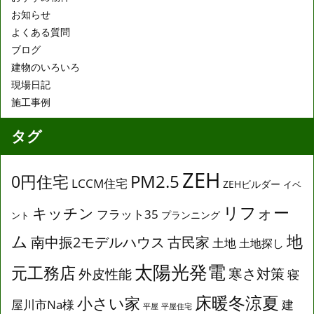
お知らせ
よくある質問
ブログ
建物のいろいろ
現場日記
施工事例
タグ
ZEH
0円住宅
PM2.5
LCCM住宅
ZEHビルダー
イベ
リフォー
キッチン
フラット35
プランニング
ント
ム
地
南中振2モデルハウス
古民家
土地
土地探し
太陽光発電
元工務店
寒さ対策
外皮性能
寝
床暖冬涼夏
小さい家
屋川市Na様
建
平屋
平屋住宅