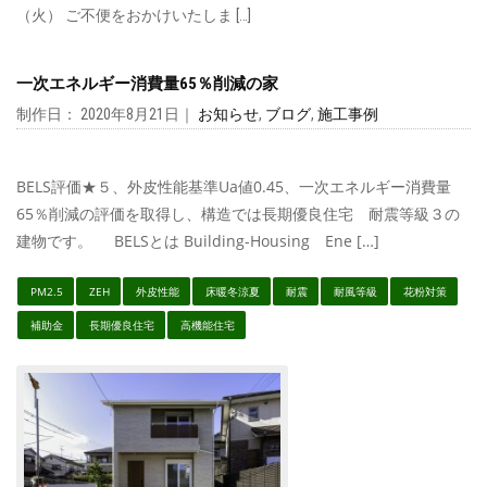
（火） ご不便をおかけいたしま […]
一次エネルギー消費量65％削減の家
制作日： 2020年8月21日｜
お知らせ
,
ブログ
,
施工事例
BELS評価★５、外皮性能基準Ua値0.45、一次エネルギー消費量
65％削減の評価を取得し、構造では長期優良住宅 耐震等級３の
建物です。 BELSとは Building-Housing Ene […]
PM2.5
ZEH
外皮性能
床暖冬涼夏
耐震
耐風等級
花粉対策
補助金
長期優良住宅
高機能住宅