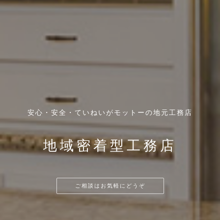
安心・安全・ていねいがモットーの地元工務店
火災、地震、台風、豪雨など災害に強い家
大阪寝屋川・枚方 香里園を中心に車で45分
地域密着型工務店
耐震・省エネ改修
丈夫な家づくり
リフォームのお悩み相談
ご相談はお気軽にどうぞ
見積もりはお気軽に