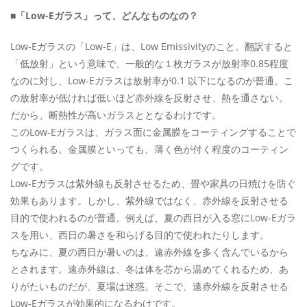
■「Low-Eガラス」って、どんなものなの？
Low-Eガラスの「Low-E」は、Low Emissivityのこと。翻訳すると
「低放射」という意味で、一般的な１枚ガラスが放射率0.85程度
なのに対し、Low-Eガラスは放射率が0.1 以下になるのが普通。こ
の放射率が低ければ低いほど赤外線を反射させ、熱を通さない。
だから、断熱性が高いガラスととなるわけです。
このLow-Eガラスは、ガラス面に金属膜をコーティングすることで
つくられる。金属膜といっても、薄く色が付く程度のコーティン
グです。
Low-Eガラスは紫外線も反射させるため、畳や家具の日焼けを防ぐ
効果もあります。しかし、紫外線ではなく、赤外線を反射させる
目的で使われるのが普通。例えば、夏の西日が入る窓にLow-Eガラ
スを用い、西日の暑さを和らげる目的で使われたりします。
ちなみに、夏の西日が暑いのは、遠赤外線を多く含んでいるから
とされます。遠赤外線は、冬は体を芯から温めてくれるため、あ
りがたいものだが、夏場は迷惑。そこで、遠赤外線を反射させる
Low-Eガラスが効果的になるわけです。