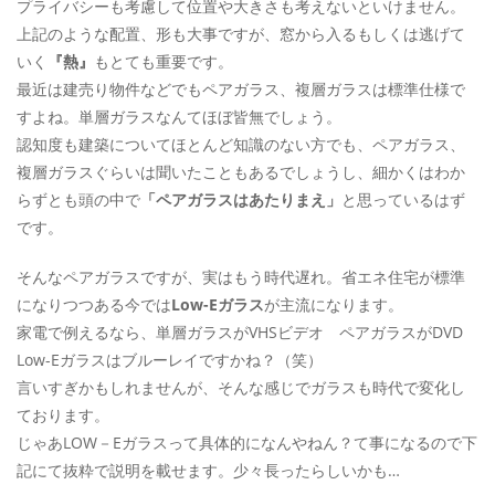
プライバシーも考慮して位置や大きさも考えないといけません。
上記のような配置、形も大事ですが、窓から入るもしくは逃げて
いく
『熱』
もとても重要です。
最近は建売り物件などでもペアガラス、複層ガラスは標準仕様で
すよね。単層ガラスなんてほぼ皆無でしょう。
認知度も建築についてほとんど知識のない方でも、ペアガラス、
複層ガラスぐらいは聞いたこともあるでしょうし、細かくはわか
らずとも頭の中で
「ペアガラスはあたりまえ」
と思っているはず
です。
そんなペアガラスですが、実はもう時代遅れ。省エネ住宅が標準
になりつつある今では
Low-Eガラス
が主流になります。
家電で例えるなら、単層ガラスがVHSビデオ ペアガラスがDVD
Low-Eガラスはブルーレイですかね？（笑）
言いすぎかもしれませんが、そんな感じでガラスも時代で変化し
ております。
じゃあLOW－Eガラスって具体的になんやねん？て事になるので下
記にて抜粋で説明を載せます。少々長ったらしいかも…