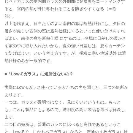
じペアガラスの室内側ガラスの外側面に金属膜をコーティングす
ると、室内の熱が外に奪われることを防ぎやすくなる（＝断
熱）。
以上を踏まえ、日当たりのよい南側の窓は断熱仕様にし、夕日の
暑さが厳しい西側の窓は遮熱仕様にするといった使い分けをすれ
ばよい。南側の窓を断熱仕様 にするのは、冬場に日差しの暖かさ
を家の中に取り入れたいから。夏の強い日差しは、庇やカーテン
で防げばよい、という考え方です。が、極端に寒い地域以外 は遮
熱仕様のみが一般的です。
■「Low-Eガラス」に短所はないの？
実際にLow-Eガラス使っている人たちの声を聞くと、三つの短所が
あります。
一つは、ガラスが透明ではなく、見にくいというもの。もっと
も、これは製品にもよるので、透明度の高い製品を選べば解決し
ます。
二つ目の短所は、普通のガラスに比べると高価であるというこ
と。Low-Eで、しかもペアガラスになると、普通の１枚ガラスに比