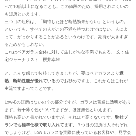
べて10倍以上になることも。この値段のため、採用されにくいの
も短所といえます。
三つ目の短所は、「期待したほど断熱効果がない」というもの。
といっても、すべての人がこの不満を持つわけではない。人によ
って、がっかりすることがあるというわけです。期待が大きすぎ
るためかもしれない。
これはペアガラス全体に対して生じがちな不満でもある。 文：住
宅ジャーナリスト 櫻井幸雄
と、こんな感じで抜粋してきましたが、要はペアガラスより
遮
熱、断熱性能が優れている
のでお勧めですよ。これからはこれが
主流ですよってことです。
Low-Eの短所はないの？の部分ですが、ガラスは普通に透明があり
ます。若干薄く色がついてますが、ほぼ無色といえます。
価格も高いと書かれていますが、それほど高くないです。
弊社プ
ランでも標準仕様で取り入れてます。
３つ目の短所は人それぞれ
でしょうけど、Low-Eガラスを実際に使っているお客様や、見学会