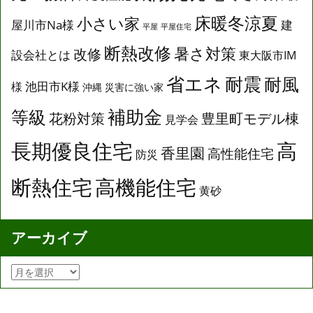
床暖冬涼夏
小さい家
屋川市Na様
建
平屋
平屋住宅
断熱改修
暑さ対策
改修
設会社とは
東大阪市IM
省エネ
耐震
耐風
池田市K様
様
沖縄
災害に強い家
補助金
等級
花粉対策
豊里町モデル棟
見学会
長期優良住宅
高
香里園
高性能住宅
防災
断熱住宅
高機能住宅
黄砂
アーカイブ