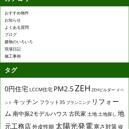
おすすめ物件
お知らせ
よくある質問
ブログ
建物のいろいろ
現場日記
施工事例
タグ
ZEH
0円住宅
PM2.5
LCCM住宅
ZEHビルダー
イベ
リフォー
キッチン
フラット35
プランニング
ント
ム
地
南中振2モデルハウス
古民家
土地
土地探し
太陽光発電
元工務店
寒さ対策
外皮性能
寝