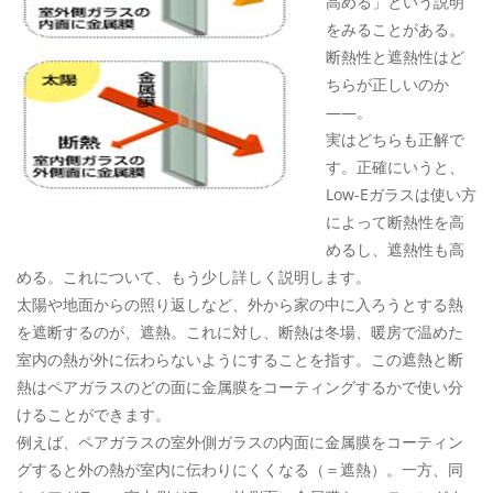
高める」という説明
をみることがある。
断熱性と遮熱性はど
ちらが正しいのか
——。
実はどちらも正解で
す。正確にいうと、
Low-Eガラスは使い方
によって断熱性を高
めるし、遮熱性も高
める。これについて、もう少し詳しく説明します。
太陽や地面からの照り返しなど、外から家の中に入ろうとする熱
を遮断するのが、遮熱。これに対し、断熱は冬場、暖房で温めた
室内の熱が外に伝わらないようにすることを指す。この遮熱と断
熱はペアガラスのどの面に金属膜をコーティングするかで使い分
けることができます。
例えば、ペアガラスの室外側ガラスの内面に金属膜をコーティン
グすると外の熱が室内に伝わりにくくなる（＝遮熱）。一方、同