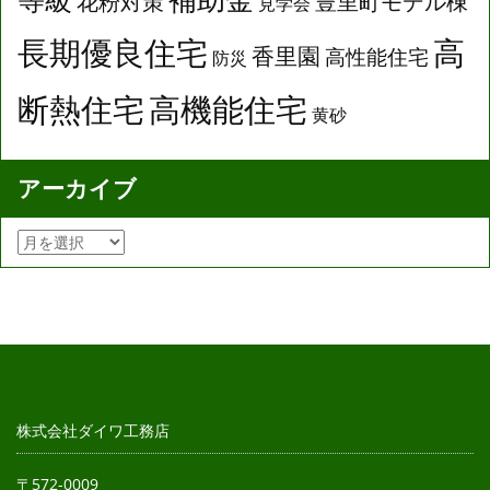
花粉対策
豊里町モデル棟
見学会
長期優良住宅
高
香里園
高性能住宅
防災
断熱住宅
高機能住宅
黄砂
アーカイブ
株式会社ダイワ工務店
〒572-0009