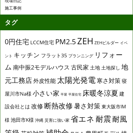
現場日記
施工事例
タグ
ZEH
0円住宅
PM2.5
LCCM住宅
ZEHビルダー
イベ
リフォー
キッチン
フラット35
プランニング
ント
ム
地
南中振2モデルハウス
古民家
土地
土地探し
太陽光発電
元工務店
寒さ対策
外皮性能
寝
床暖冬涼夏
小さい家
屋川市Na様
建
平屋
平屋住宅
断熱改修
暑さ対策
改修
設会社とは
東大阪市IM
省エネ
耐震
耐風
池田市K様
様
沖縄
災害に強い家
補助金
等級