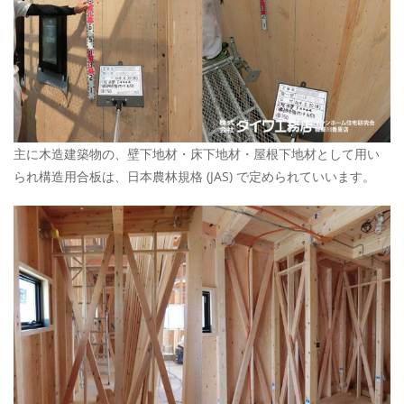
主に木造建築物の、壁下地材・床下地材・屋根下地材として用い
られ構造用合板は、日本農林規格 (JAS) で定められていいます。