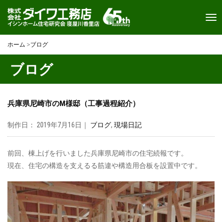
Toggl
navi
ホーム
>
ブログ
ブログ
兵庫県尼崎市のM様邸（工事過程紹介）
制作日： 2019年7月16日｜
ブログ
,
現場日記
前回、棟上げを行いました兵庫県尼崎市の住宅続報です。
現在、住宅の構造を支えるる筋違や構造用合板を設置中です。