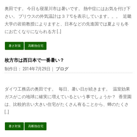
奥田です。 今日も寝屋川市は暑いです。 熱中症にはお気を付け下
さい。 プリウスの外気温計は３７℃を表示しています。。。 近畿
大学の岩前教授によりますと、日本などの先進国では夏よりも冬
にお亡くなりになられる方 […]
暑さ対策
高断熱住宅
枚方市は西日本で一番暑い？
制作日： 2014年7月29日｜
ブログ
ダイワ工務店の奥田です。 毎日、暑い日が続きます。 温室効果
ガスがこの地球に確実に増えているという事でしょうか？ 香里園
は、比較的古い大きい住宅がたくさん有ることから、蝉のたくさ
[…]
暑さ対策
高断熱住宅