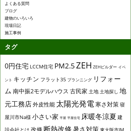
よくある質問
ブログ
建物のいろいろ
現場日記
施工事例
タグ
ZEH
0円住宅
PM2.5
LCCM住宅
ZEHビルダー
イベ
リフォー
キッチン
フラット35
プランニング
ント
ム
地
南中振2モデルハウス
古民家
土地
土地探し
太陽光発電
元工務店
寒さ対策
外皮性能
寝
床暖冬涼夏
小さい家
屋川市Na様
建
平屋
平屋住宅
断熱改修
暑さ対策
改修
設会社とは
東大阪市IM