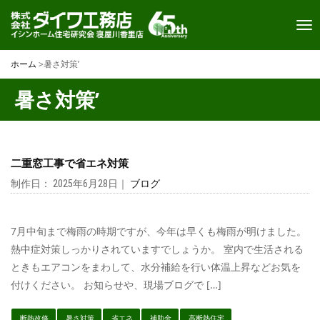
Toggl
navi
ホーム
>
暑さ対策’
暑さ対策’
二重窓工事で省エネ対策
制作日： 2025年6月28日｜
ブログ
7月中旬まで梅雨の時期ですが、今年は早くも梅雨が明けました。
熱中症対策しっかりされていますでしょうか。 室内で生活される
ときもエアコンをまわして、水分補給を行い体温上昇などお気を
付けください。 お知らせや、現場ブログで […]
断熱改修
暑さ対策
省エネ
補助金
高断熱住宅