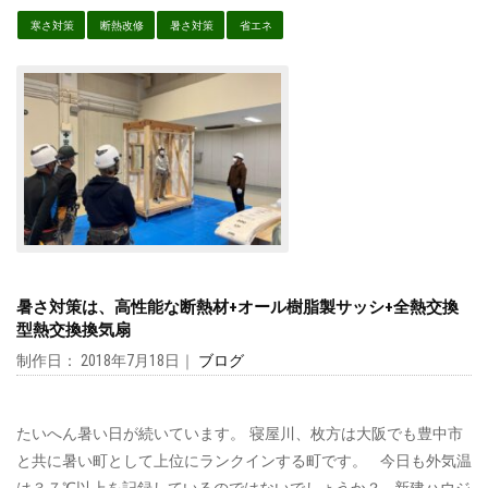
寒さ対策
断熱改修
暑さ対策
省エネ
暑さ対策は、高性能な断熱材+オール樹脂製サッシ+全熱交換
型熱交換換気扇
制作日： 2018年7月18日｜
ブログ
たいへん暑い日が続いています。 寝屋川、枚方は大阪でも豊中市
と共に暑い町として上位にランクインする町です。 今日も外気温
は３７℃以上を記録しているのではないでしょうか？ 新建ハウジ