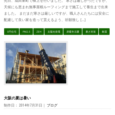
先日、成田東町で棟上を行いました。 寒さは厳しかったですが、
天候にも恵まれ無事屋根ルーフィングまで施工して養生まで出来
ました。 まだまだ寒さは厳しいですが、職人さんたちには安全に
配慮して良い家を造って貰えるよう、祈願致し […]
0円住宅
PM2.5
ZEH
太陽光発電
床暖冬涼夏
暑さ対策
耐震
大阪の夏は暑い
制作日： 2014年7月31日｜
ブログ