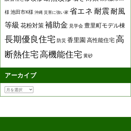
省エネ
耐震
耐風
池田市K様
様
沖縄
災害に強い家
補助金
等級
花粉対策
豊里町モデル棟
見学会
長期優良住宅
高
香里園
高性能住宅
防災
断熱住宅
高機能住宅
黄砂
アーカイブ